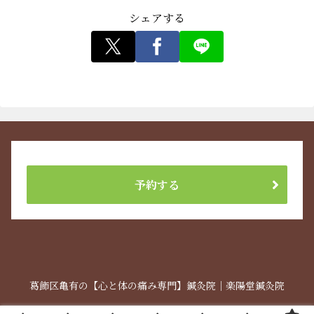
c
st
ai
シェアする
e
o
l
b
d
o
o
o
n
k
予約する
葛飾区亀有の【心と体の痛み専門】鍼灸院｜楽陽堂鍼灸院