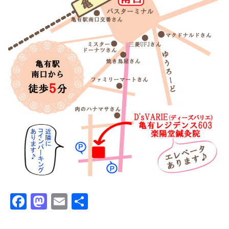
F
M
E
共
a
a
m
有