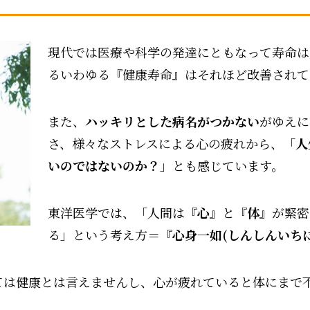
現代では医療や科学の発達にともなって寿命は
るいわゆる『健康寿命』はそれほど改善されて
また、
ハッキリとした病名がつかない
がゆえに
さ、様々なストレスによる心の疲れから、「
人
いのではないのか？
」とも感じています。
東洋医学では、「人間は『
心
』と『
体
』が緊密
る」という考え方＝『
心身一如(しんしんいちに
ては健康とは言えませんし、心が疲れていると体にまで