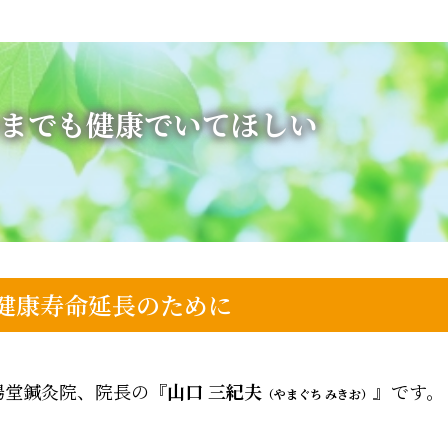
までも健康でいてほしい
健康寿命延長のために
陽堂鍼灸院、院長の『
山口 三紀夫
』です。
（やまぐち みきお）