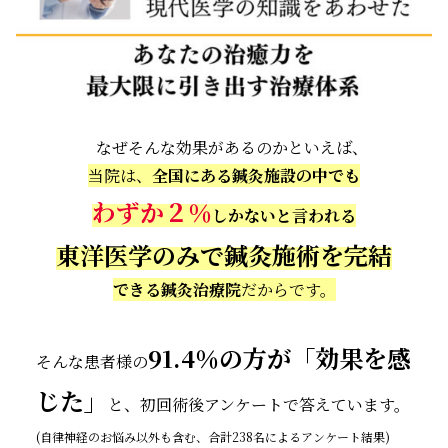
なぜそんな効果があるのかといえば、
当院は、
全国にある鍼灸施設の中でも
わずか２％
しかないと言われる
東洋医学のみで鍼灸施術を完結
できる鍼灸治療院
だからです。
91.4％の方が「効果を感
そんな患者様の
じた」
と、初回術後アンケートで答えています。
(
自律神経のお悩み
以外も含む、合計238名によるアンケート結果)