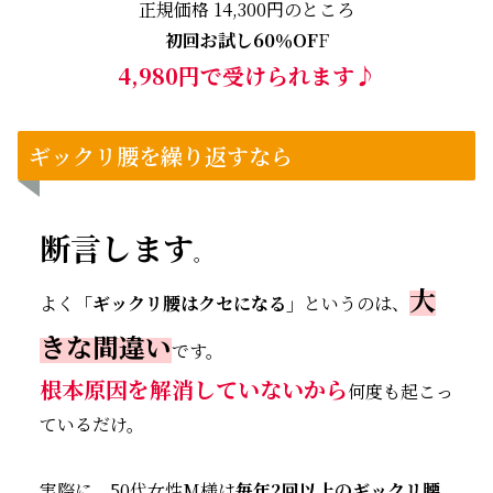
正規価格 14,300円のところ
初回お試し60％OF
F
4,980円で受けられます♪
ギックリ腰を繰り返すなら
断言します
。
大
よく
「ギックリ腰はクセになる」
というのは、
きな間違い
です。
根本原因を解消していないから
何度も起こっ
ているだけ。
実際に、
50代女性M様は
毎年2回以上のギックリ腰