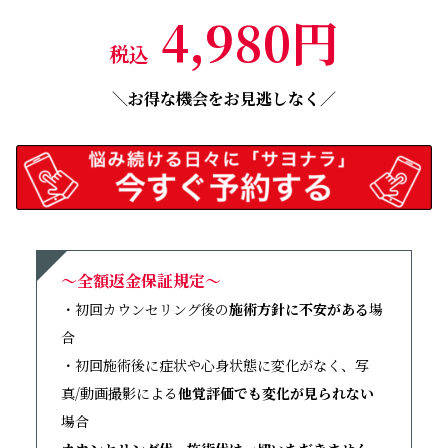
4,980円
税込
＼お得な機会をお見逃しなく／
～全額返金保証規定～
・初回カウンセリング後の
施術方針に不安がある
場
合
・初回施術後に症状や心身状態に変化がなく、写
真/動画撮影による
他覚評価でも変化が見られない
場合