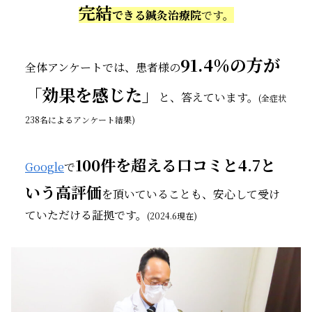
完結
できる鍼灸治療院
です。
91.4％の方が
全体アンケートでは、患者様の
「効果を感じた」
と、答えています。
(全症状
238名によるアンケート結果)
100件を超える口コミと4.7と
Google
で
いう高評価
を頂いていることも、安心して受け
ていただける証拠です。
(2024.6現在)