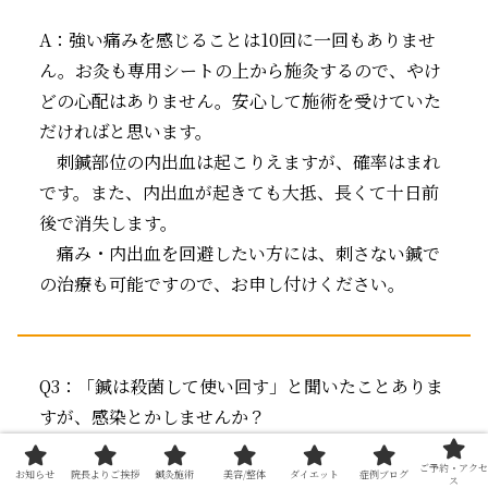
A：強い痛みを感じることは10回に一回もありませ
ん。お灸も専用シートの上から施灸するので、やけ
どの心配はありません。安心して施術を受けていた
だければと思います。
刺鍼部位の内出血は起こりえますが、確率はまれ
です。また、内出血が起きても大抵、長くて十日前
後で消失します。
痛み・内出血を回避したい方には、刺さない鍼で
の治療も可能ですので、お申し付けください。
Q3：「鍼は殺菌して使い回す」と聞いたことありま
すが、感染とかしませんか？
ご予約・アクセ
お知らせ
院長よりご挨拶
鍼灸施術
美容/整体
ダイエット
症例ブログ
A：楽陽堂鍼灸院では、皮下に刺入する鍼は滅菌済
ス