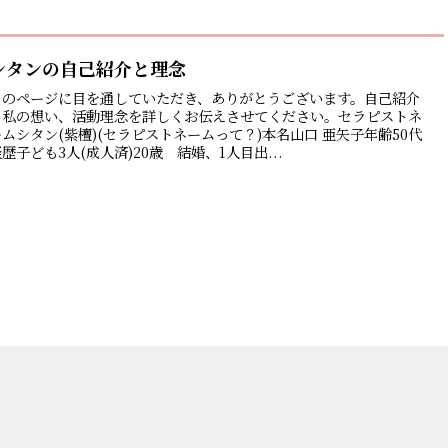
シタンの自己紹介と理念
このページに目を通していただき、ありがとうございます。自己紹介
と私の想い、活動理念を詳しくお伝えさせてください。セラピストネ
ームシタン(紫檀)(セラピストネームって？)本名山口 亜矢子年齢50代
歴子ども3人(成人済)20歳 結婚、1人目出...