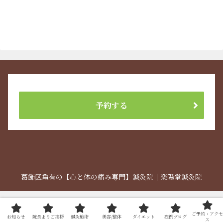
予約する
葛飾区亀有の【心と体の痛み専門】鍼灸院｜楽陽堂鍼灸院
ご予約・アクセ
お知らせ
院長よりご挨拶
鍼灸施術
美容/整体
ダイエット
症例ブログ
ス