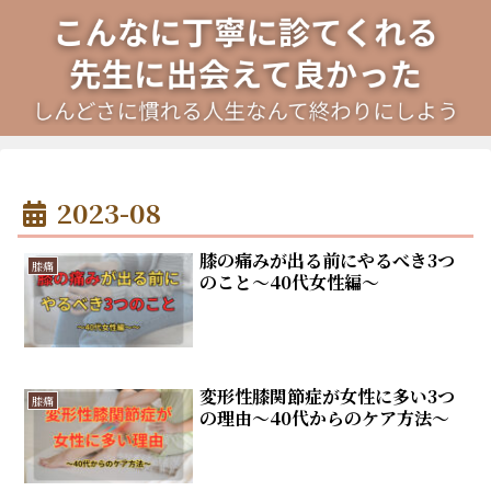
2023-08
膝の痛みが出る前にやるべき3つ
膝痛
のこと～40代女性編～
変形性膝関節症が女性に多い3つ
膝痛
の理由～40代からのケア方法～