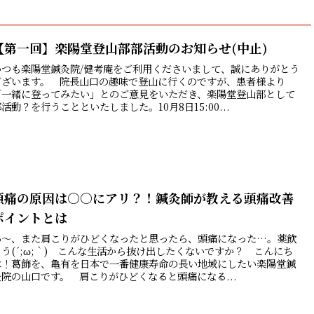
【第一回】楽陽堂登山部部活動のお知らせ(中止)
いつも楽陽堂鍼灸院/健考庵をご利用くださいまして、誠にありがとう
ございます。 院長山口の趣味で登山に行くのですが、患者様より
「一緒に登ってみたい」とのご意見をいただき、楽陽堂登山部として
活動？を行うことといたしました。10月8日15:00...
頭痛の原因は○○にアリ？！鍼灸師が教える頭痛改善
ポイントとは
あ～、また肩こりがひどくなったと思ったら、頭痛になった…。薬飲
もう(´;ω;｀) こんな生活から抜け出したくないですか？ こんにち
は！葛飾を、亀有を日本で一番健康寿命の長い地域にしたい楽陽堂鍼
灸院の山口です。 肩こりがひどくなると頭痛になる...