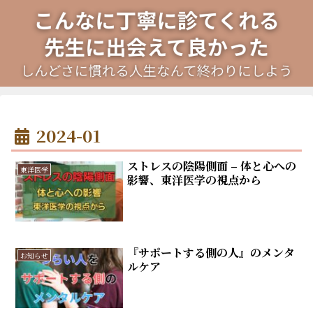
2024-01
ストレスの陰陽側面 – 体と心への
東洋医学
影響、東洋医学の視点から
『サポートする側の人』のメンタ
お知らせ
ルケア