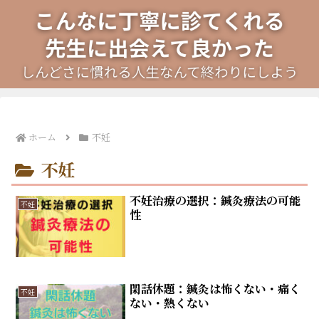
ホーム
不妊
不妊
不妊治療の選択：鍼灸療法の可能
不妊
性
閑話休題：鍼灸は怖くない・痛く
不妊
ない・熱くない