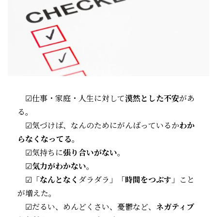
☑仕事・家庭・人生に対して
漠然とした不安
があ
る。
☑気づけば、なんのためにがんばっているか
わか
らなくなってる
。
☑気持ちに
張り合いがない
。
☑
気力がわかない
。
☑「
なんとなく
ダラダラ」「
時間をつぶす
」こと
が増えた。
☑だるい、めんどくさい、憂鬱など、
ネガティブ