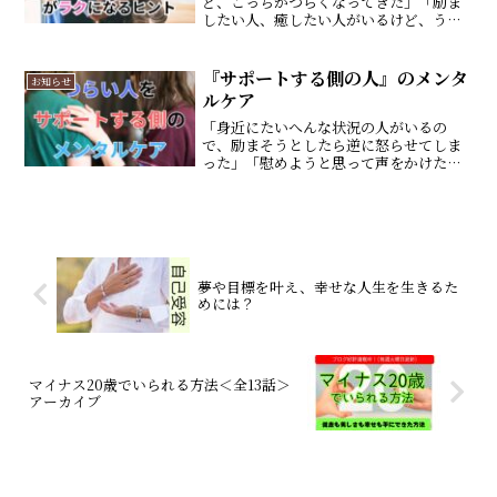
ど、こっちがつらくなってきた」「励ま
したい人、癒したい人がいるけど、うま
くいかない・・・」 そんな『つらい当
事者をサポートする側』の方々が、上手
にサポートできるヒントをご紹介する記
『サポートする側の人』のメンタ
お知らせ
事です。 今回の記事では...
ルケア
「身近にたいへんな状況の人がいるの
で、励まそうとしたら逆に怒らせてしま
った」「慰めようと思って声をかけたの
に、酷い言葉を返されて、こっちが傷つ
いた」 そんな、『つらい当事者をサポ
ートする側』の方々が、逆に感じてしま
うストレスを和らげる考え方...
夢や目標を叶え、幸せな人生を生きるた
めには？
マイナス20歳でいられる方法＜全13話＞
アーカイブ