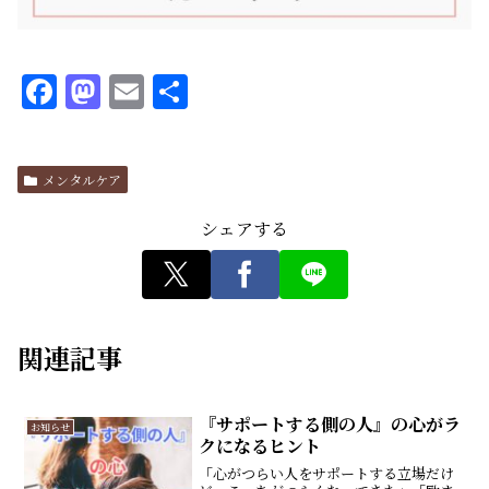
F
M
E
共
a
a
m
有
c
st
ai
メンタルケア
e
o
l
b
d
シェアする
o
o
o
n
k
関連記事
『サポートする側の人』の心がラ
お知らせ
クになるヒント
「心がつらい人をサポートする立場だけ