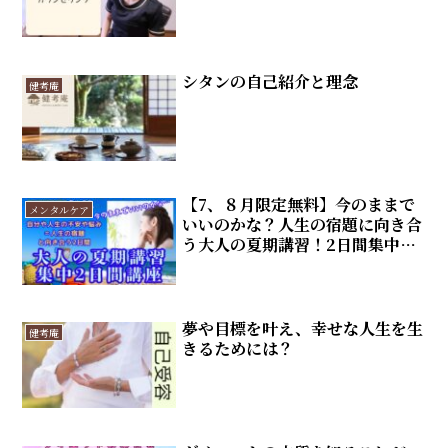
シタンの自己紹介と理念
健考庵
【7、８月限定無料】今のままで
メンタルケア
いいのかな？人生の宿題に向き合
う大人の夏期講習！2日間集中講
座
夢や目標を叶え、幸せな人生を生
健考庵
きるためには？