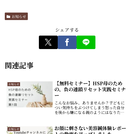
a
a
m
有
c
st
ai
お知らせ
e
o
l
b
d
シェアする
o
o
o
n
k
関連記事
【無料セミナー】HSP母のため
お知らせ
の、負の連鎖リセット実践セミナ
ー
こんなお悩み、ありませんか？子どもに
つい気持ちをぶつけてしまう怒った自分
を後から嫌になる親のようにはなりたく
ないのに...「このままでいいのかな」と心
がざわつくそれは、心の中のパターンが
子どもへと連鎖しているサインなのか
お顔に刺さない美容鍼体験レポー
お知らせ
も。このセミナーでわ...