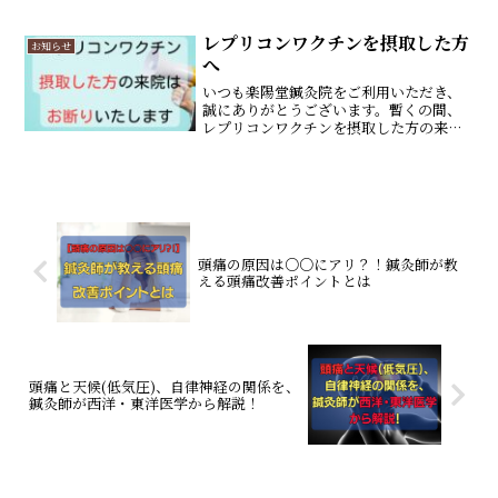
とカラダについて、紫檀と共にお話させ
ていただきました。第一部：心とカラダ
を良くする食事第一部は山口より、食事
レプリコンワクチンを摂取した方
お知らせ
と心身の関係...
へ
いつも楽陽堂鍼灸院をご利用いただき、
誠にありがとうございます。暫くの間、
レプリコンワクチンを摂取した方の来院
をお断りさせていただくこととしまし
た。2024 年 10 月から接種が始まったレ
プリコン型ワクチンは、自己増殖型ワク
チンであり、従来...
頭痛の原因は○○にアリ？！鍼灸師が教
える頭痛改善ポイントとは
頭痛と天候(低気圧)、自律神経の関係を、
鍼灸師が西洋・東洋医学から解説！