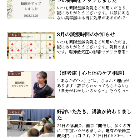
トの動画をアップしました
いつも楽陽堂鍼灸院をご利用くださり、
誠にありがとうございます。お顔に刺さ
ない美容鍼は本当に効果があるのか？紫
檀自身に実際に6回受けてもらい、効果検
証と感想、その有用性をまとめてみまし
た。前後半に分けてみましたので、最後
8月の鍼療時間のお知らせ
お知らせ
までご覧くださいね！
いつも楽陽堂鍼灸院をご利用いただき、
誠にありがとうございます。院長の山口
です。爆弾低気圧の影響でゲリラ豪雨だ
らけですね。そんなのおり、皆様いかが
おすごしでしょうか。さて、8月の鍼療時
間および休診日についてお知らせいたし
ます。。9～11日：経...
【健考庵｜心と体のケア相談】
お知らせ
1. あなたの“つらさ”は、ちゃんと理由が
あります「誰にもわかってもらえない」
「自分がおかしいのかな…」そうやっ
て、ひとりで悩み続けていませんか？あ
なたの感じている苦しさや生きづらさ
は、決して気のせいではありません。そ
れは、これまでの人間関...
好評いただき、講演が終わりまし
お知らせ
た
24日の講演会、無事に開催し、多くの方
にご参加いただきました。亀有の楽陽堂
鍼灸院、山口です。24日(日)15:30～、心