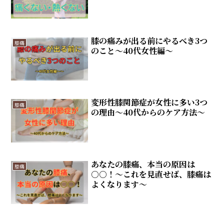
膝の痛みが出る前にやるべき3つ
膝痛
のこと～40代女性編～
変形性膝関節症が女性に多い3つ
膝痛
の理由～40代からのケア方法～
あなたの膝痛、本当の原因は
膝痛
○○！～これを見直せば、膝痛は
よくなります～