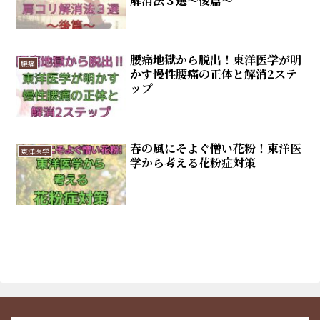
解消法３選～後篇～
腰痛地獄から脱出！東洋医学が明
腰痛
かす慢性腰痛の正体と解消2ステ
ップ
春の風にそよぐ憎い花粉！東洋医
東洋医学
学から考える花粉症対策