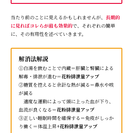
当たり前のことに見えるかもしれませんが、
長期的
に見ればコレらが最も効果的
で、それぞれの簡単
に、その有用性を述べていきます。
解消法解説
①白湯を飲むことで内蔵＝肝臓と腎臓による
解毒・排泄が進む＝
花粉排泄量アップ
②糖質を控えると余計な熱が減る＝鼻水や咳
が減る
適度な運動によって頭に上った血が下り、
血流が良くなる＝
花粉
排泄
量アップ
③正しい睡眠時間を確保する＝免疫がしっか
り働く＝体温上昇+
花粉
排泄
量アップ