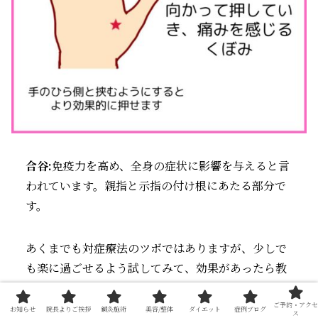
合谷:
免疫力を高め、全身の症状に影響を与えると言
われています。親指と示指の付け根にあたる部分で
す。
あくまでも対症療法のツボではありますが、少しで
も楽に過ごせるよう試してみて、効果があったら教
えてくださいね！
ご予約・アクセ
お知らせ
院長よりご挨拶
鍼灸施術
美容/整体
ダイエット
症例ブログ
ス