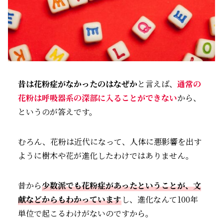
昔は花粉症がなかったのはなぜか
と言えば、
通常の
花粉は呼吸器系の深部に入ることができない
から、
というのが答えです。
むろん、花粉は近代になって、人体に悪影響を出す
ように樹木や花が進化したわけではありません。
昔から
少数派でも花粉症があったということが、文
献などからもわかっています
し、進化なんて100年
単位で起こるわけがないのですから。