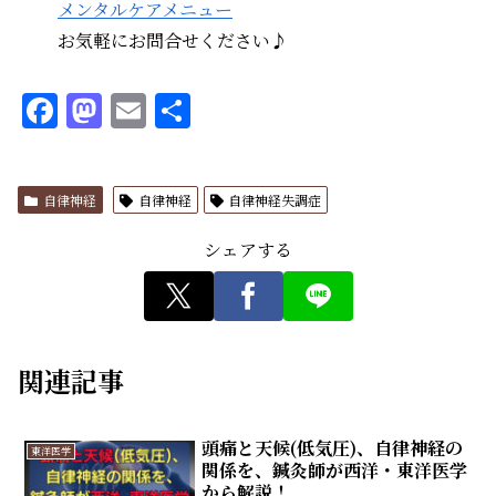
メンタルケアメニュー
お気軽にお問合せください♪
F
M
E
共
a
a
m
有
c
st
ai
自律神経
自律神経
自律神経失調症
e
o
l
b
d
シェアする
o
o
o
n
k
関連記事
頭痛と天候(低気圧)、自律神経の
東洋医学
関係を、鍼灸師が西洋・東洋医学
から解説！