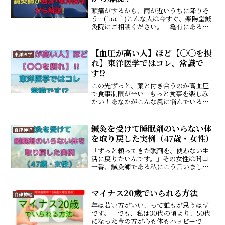
頭痛がするから、雨が近いうちに降りそ
う…(´;ω;｀)こんな人は今すぐ、楽陽堂鍼
灸院にご相談ください。 亀有にある心
と体の痛み専門、楽陽堂鍼灸院の山口で
す。 あなたは天候やストレスで頭痛に
なったりしているから、このブログを読
【血圧が高い人】ほど【〇〇を摂
東洋医学
んでいらっしゃる...
れ】東洋医学ではコレ、常識で
す⁉️
この先ずっと、薬と付き合うのか高血圧
で食事制限が辛い…もっと食事を楽しみ
たい！あなたがこんな風に悩んでいるな
ら、最後まで読んでください。私は東洋
医学専門の鍼灸院、楽陽堂鍼灸院の院長
をしている山口です。今回はどの家にも
鍼灸を受けて睡眠剤のいらない体
自律神経
絶対にある調味料とちょっ...
を取り戻した実例（47歳・女性）
「ずっと頼ってきた眠剤を、使わない生
活に戻りたいんです。」その女性は開口
一番、鍼灸師である私にこう言いまし
た。 「3.11を岩手で被災して以来、全て
のことが面白くなくなり、不安と恐怖が
夜になるとムクムクと心を支配して、眠
マイナス20歳でいられる方法
自律神経
れない日が増えていき...
年は若い方がいい、って誰もが思うはず
です。 でも、私は30代の頃より、50代
になった今の方が心も体もハッピーで元