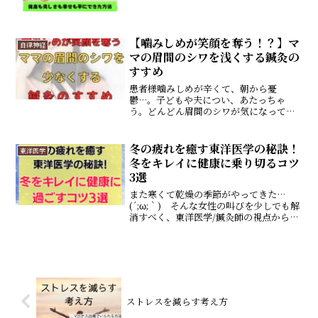
気。若い頃抱えていた悩みは消え、体は
ますます健康、どころか、ますます元気
になっていきます。 …と言ったら、み
なさんは信じてくれま...
【噛みしめが笑顔を奪う！？】マ
自律神経
マの眉間のシワを浅くする鍼灸の
すすめ
患者様噛みしめが辛くて、朝から憂
鬱…。子どもや夫につい、あたっちゃ
う。どんどん眉間のシワが気になってき
たし。どこかに解決できる方法ないかし
ら…。院長山口ずいぶんツラそうです
ね…。そのお悩み、私に解消させてもら
冬の疲れを癒す東洋医学の秘訣！
東洋医学
えませんか？鍼灸は、きっとお役に...
冬をキレイに健康に乗り切るコツ
3選
また寒くて乾燥の季節がやってきた…
(´;ω;｀) そんな女性の叫びを少しでも解
消すべく、東洋医学/鍼灸師の視点から冬
をキレイに健康に過ごすための方法が、
ここにあります。 地元・葛飾を日本で
一番健康寿命の長い地域にしたい楽陽堂
鍼灸院の山口です...
ストレスを減らす考え方