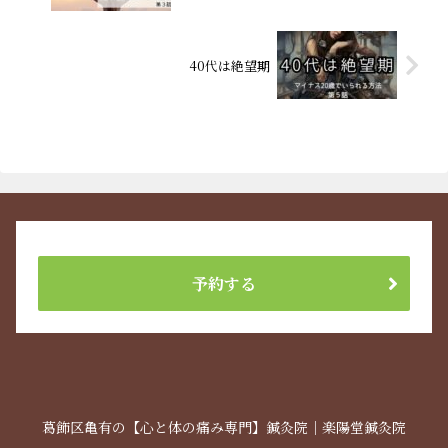
40代は絶望期
予約する
葛飾区亀有の【心と体の痛み専門】鍼灸院｜楽陽堂鍼灸院