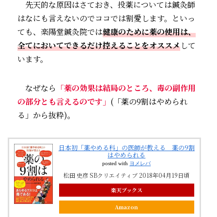
先天的な原因はさておき、投薬については鍼灸師
はなにも言えないのでココでは割愛します。といっ
ても、楽陽堂鍼灸院では
健康のために薬の使用は、
全てにおいてできるだけ控えることをオススメ
して
います。
なぜなら
「薬の効果は結局のところ、毒の副作用
の部分とも言えるのです」
(「薬の9割はやめられ
る」から抜粋)。
日本初「薬やめる科」の医師が教える 薬の9割
はやめられる
posted with
ヨメレバ
松田 史彦 SBクリエイティブ 2018年04月19日頃
楽天ブックス
Amazon