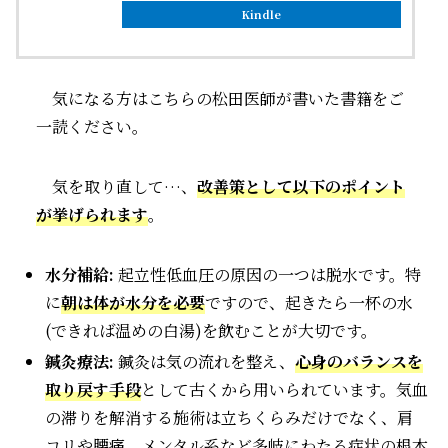
Kindle
気になる方はこちらの松田医師が書いた書籍をご
一読ください。
気を取り直して…、
改善策として以下のポイント
が挙げられます
。
水分補給:
起立性低血圧の原因の一つは脱水です。特
に
朝は体が水分を必要
ですので、起きたら一杯の水
(できれば温めの白湯)を飲むことが大切です。
鍼灸療法:
鍼灸は気の流れを整え、
心身のバランスを
取り戻す手段
として古くから用いられています。気血
の滞りを解消する施術は立ちくらみだけでなく、肩
コリや腰痛、メンタル系など多岐にわたる症状の根本