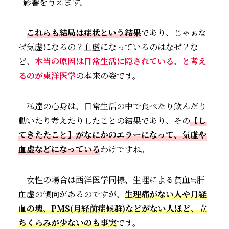
影響を与えます。
これらも結局は症状という結果
であり、じゃぁな
ぜ気虚になるの？血虚になっているのはなぜ？な
ど、
本当の原因は日常生活に隠されている、と考え
るのが東洋医学
の本来の姿です。
私達の心身は、日常生活の中で食べたり飲んだり
動いたり考えたりしたことの結果であり、その
【し
てきたたこと】がなにかのエラーになって、気虚や
血虚などになっている
わけですね。
女性の場合は西洋医学同様、生理による貧血≒肝
血虚の傾向があるのですが、
生理痛がない
人
や月経
血の塊、PMS(月経前症候群)などがない人ほど、立
ちくらみが少ないのも事実
です。