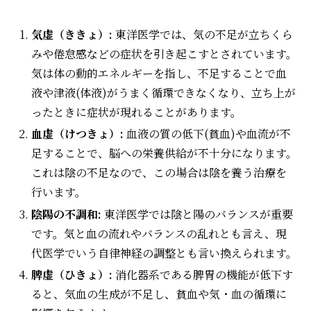
気虚（ききょ）:
東洋医学では、気の不足が立ちくら
みや倦怠感などの症状を引き起こすとされています。
気は体の動的エネルギーを指し、不足することで血
液や津液(体液)がうまく循環できなくなり、立ち上が
ったときに症状が現れることがあります。
血虚（けつきょ）:
血液の質の低下(貧血)や血流が不
足することで、脳への栄養供給が不十分になります。
これは陰の不足なので、この場合は陰を養う治療を
行います。
陰陽の不調和:
東洋医学では陰と陽のバランスが重要
です。気と血の流れやバランスの乱れとも言え、現
代医学でいう自律神経の調整とも言い換えられます。
脾虚（ひきょ）:
消化器系である脾胃の機能が低下す
ると、気血の生成が不足し、貧血や気・血の循環に