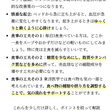
的な改善策の一つになります。
慎重な起立:
ベッドから急に立ち上がると、血圧が急
激に変化しやすくなります。起き上がるときは
ゆっく
りと動くように心掛け
ましょう。
食事の工夫その１:
毎日3食食べている方は、どこか
一食をスープやおかずだけなどの軽いものにしてみま
しょう。特に夜は主食を減らすといいです。
食事の工夫その２
：
糖質を少なめにし、脂質やタンパ
ク質などを多めに
摂って、赤血球などの細胞成分を
増やす工夫が必要になります。
食事の工夫その３
東洋医学では食べ物も気の一部と
考えられています。
食べ物の種類や摂り方を調整する
ことで、気の流れをサポートする
ことができます。
これらを少しだけ詳しく、ポイントを絞って解説