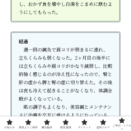
し、おかず食を増やし白湯をこまめに飲むよ
うにしてもらった。
経過
週一回の鍼灸で肩コリが弱まるに連れ、
立ちくらみも弱くなった。2ヶ月目の後半に
は立ちくらみや肩コリがかなり減弱し、比較
的強く感じるのが冷え性になったので、腎と
肝の虚から脾と腎の虚に切り替えた。その後
は夜も冷えて起きることがなくなり、体調全
般がよくなっている。
肌の調子もよくなり、美容鍼とメンテナン
スに治療を交互に受けるようになっている。
ご予約・アクセ
お知らせ
院長よりご挨拶
鍼灸施術
美容/整体
ダイエット
症例ブログ
ス