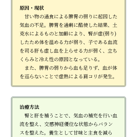
原因・現状
甘い物の過食による脾胃の弱りに起因した
気血の不足。脾胃を過剰に酷使した結果、土
克水によるものと加齢により、腎が虚(弱り)
したため体を温める力が弱り、子である血流
を司る肝も虚し血を上らせる力が弱く、立ち
くらみと冷え性の原因となっている。
また、脾胃の弱りから血も足りず、血が体
を巡らないことで虚熱による肩コリが発生。
治療方法
腎と肝を補うことで、気血の補充を行い血
流を整え、交感神経優位な状態からバラン
スを整えた。養生として甘味と主食を減ら